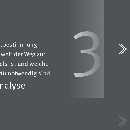
3
ortbestimmung
Weit
e weit der Weg zur
els ist und welche
Wir ident
ür notwendig sind.
an Maßna
nalyse
Kompe
Weit