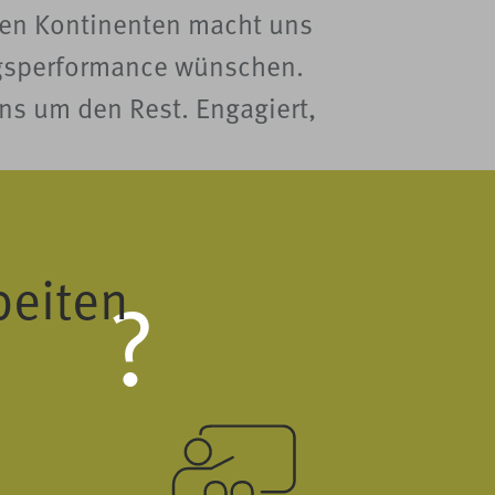
len Kontinenten macht uns
rungsperformance wünschen.
ns um den Rest. Engagiert,
beiten
?